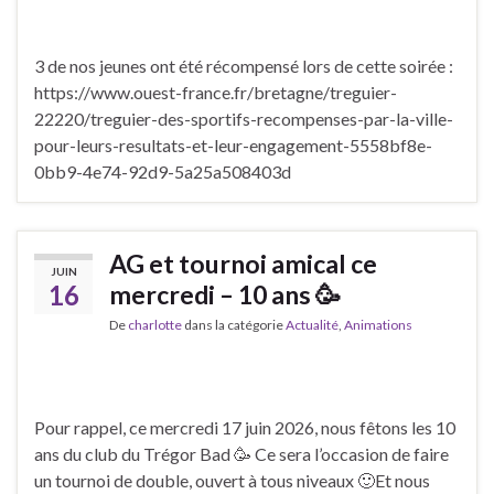
3 de nos jeunes ont été récompensé lors de cette soirée :
https://www.ouest-france.fr/bretagne/treguier-
22220/treguier-des-sportifs-recompenses-par-la-ville-
pour-leurs-resultats-et-leur-engagement-5558bf8e-
0bb9-4e74-92d9-5a25a508403d
AG et tournoi amical ce
JUIN
16
mercredi – 10 ans 🥳
De
charlotte
dans la catégorie
Actualité
,
Animations
Pour rappel, ce mercredi 17 juin 2026, nous fêtons les 10
ans du club du Trégor Bad 🥳 Ce sera l’occasion de faire
un tournoi de double, ouvert à tous niveaux 🙂Et nous