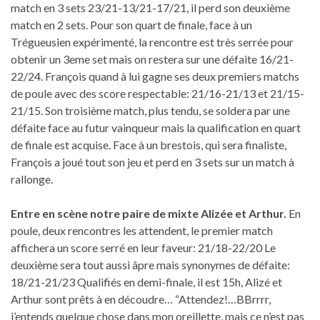
match en 3 sets 23/21-13/21-17/21, il perd son deuxième
match en 2 sets. Pour son quart de finale, face à un
Trégueusien expérimenté, la rencontre est très serrée pour
obtenir un 3eme set mais on restera sur une défaite 16/21-
22/24. François quand à lui gagne ses deux premiers matchs
de poule avec des score respectable: 21/16-21/13 et 21/15-
21/15. Son troisième match, plus tendu, se soldera par une
défaite face au futur vainqueur mais la qualification en quart
de finale est acquise. Face à un brestois, qui sera finaliste,
François a joué tout son jeu et perd en 3 sets sur un match à
rallonge.
Entre en scène notre paire de mixte Alizée et Arthur.
En
poule, deux rencontres les attendent, le premier match
affichera un score serré en leur faveur: 21/18-22/20 Le
deuxième sera tout aussi âpre mais synonymes de défaite:
18/21-21/23 Qualifiés en demi-finale, il est 15h, Alizé et
Arthur sont prêts à en découdre… “Attendez!…BBrrrr,
j’entends quelque chose dans mon oreillette, mais ce n’est pas