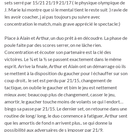
sets serré par 15/21 21/19 21/17 ( le physique olympique de
J. Marie lui montre que si le mental tient le reste suit ) ravie de
les avoir coacher, j ai pas toujours pu suivre avec
concentration le match, mais grave apprécié le spectacle:)
Place à Alain et Arthur, un duo prêt à en découdre. La phase de
poule faite par des scores serrer, on ne lâche rien.
Concentration et écouter son partenaire est la clé des
victoires. Le ¼ et la ½ se passent exactement dans le même
esprit. Arrive la finale, Arthur et Alain ont un démarrage où ils
se mettent à la disposition du gaucher pour l échauffer sur son
coup droit.. le set est perdu par 21/15, changement de
tactique, on oublie le gaucher et bim le jeu est nettement
mieux avec beaucoup plus de changement, casser le jeu,
amortir, le gaucher touche moins de volants se qui l endort…
bingo sa passe par 21/15. Le dernier set, on retourne dans une
routine de long/ long, le duo commence à fatiguer, Arthur sent
que les amortis de fond n arrivent plus.. se qui donne la
possibilité aux adversaires de s imposer par 21/9.