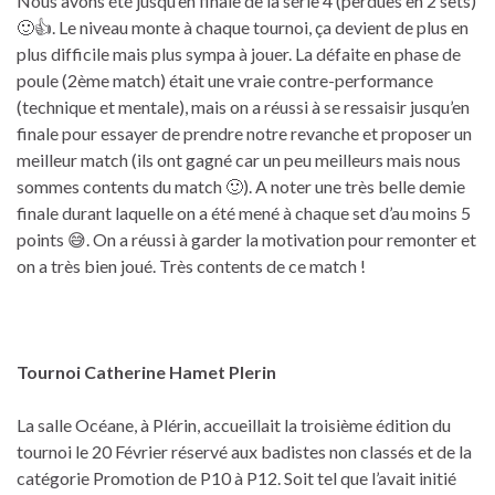
Nous avons été jusqu’en finale de la série 4 (perdues en 2 sets)
🙂👍. Le niveau monte à chaque tournoi, ça devient de plus en
plus difficile mais plus sympa à jouer. La défaite en phase de
poule (2ème match) était une vraie contre-performance
(technique et mentale), mais on a réussi à se ressaisir jusqu’en
finale pour essayer de prendre notre revanche et proposer un
meilleur match (ils ont gagné car un peu meilleurs mais nous
sommes contents du match 🙂). A noter une très belle demie
finale durant laquelle on a été mené à chaque set d’au moins 5
points 😅. On a réussi à garder la motivation pour remonter et
on a très bien joué. Très contents de ce match !
Tournoi Catherine Hamet Plerin
La salle Océane, à Plérin, accueillait la troisième édition du
tournoi le 20 Février réservé aux badistes non classés et de la
catégorie Promotion de P10 à P12. Soit tel que l’avait initié