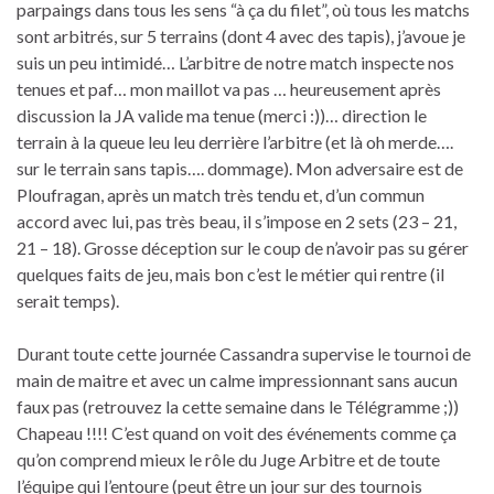
parpaings dans tous les sens “à ça du filet”, où tous les matchs
sont arbitrés, sur 5 terrains (dont 4 avec des tapis), j’avoue je
suis un peu intimidé… L’arbitre de notre match inspecte nos
tenues et paf… mon maillot va pas … heureusement après
discussion la JA valide ma tenue (merci :))… direction le
terrain à la queue leu leu derrière l’arbitre (et là oh merde….
sur le terrain sans tapis…. dommage). Mon adversaire est de
Ploufragan, après un match très tendu et, d’un commun
accord avec lui, pas très beau, il s’impose en 2 sets (23 – 21,
21 – 18). Grosse déception sur le coup de n’avoir pas su gérer
quelques faits de jeu, mais bon c’est le métier qui rentre (il
serait temps).
Durant toute cette journée Cassandra supervise le tournoi de
main de maitre et avec un calme impressionnant sans aucun
faux pas (retrouvez la cette semaine dans le Télégramme ;))
Chapeau !!!! C’est quand on voit des événements comme ça
qu’on comprend mieux le rôle du Juge Arbitre et de toute
l’équipe qui l’entoure (peut être un jour sur des tournois