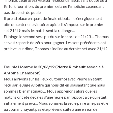
Thomas cède assez vite sur le second match, sans doute dû à
l’effort fourni lors du premier; cela ne l’empêche cependant
pas de sortir de poule.
Il prend place en quart de finale et bataille énergiquement
afin de tenter une victoire rapide. Il s’impose sur le premier
set 21/19, mais le match sent la rallonge…
Et bingo le second sera perdu sur le score de 21/23… Thomas
se voit repartir de zéro pour gagner. Les sets précédents ont
prélevé leur dîme, Thomas s’incline au dernier set avec 21/12.
Double Homme le 30/06/19 (Pierre Rimbault associé à
Antoine Chambron)
Nous arrivons sur les lieux du tournoi avec Pierre en étant
reçu par le Juge Arbitre qui nous dit en plaisantant que nous
sommes bien matinaux… Nous apprenons alors que les
matchs ont été décalés d’une heure par rapport à ce qui était
initialement prévu… Nous sommes la seule paire à ne pas être
au courant n’ayant pas été prévenu suite à une erreur de