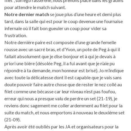
filet”, son ego rasséréné, nous prenons place dans les gradins
pour attendre le match suivant.
Notre dernier match
se joue plus d’une heure et demi plus
tard, dans la salle qui est pour le coup devenue une fournaise
infernale où il fait bon gueuler un coup pour vider sa
frustration.
Notre dernière paire est composée d’une grande femelle
rousse avec un sacré bras, et d’Yvon, un pote de Peg à qui il
fallait absolument que je dise bonjour et à qui je devais à
priori une bière (désolée Peg, il a fui avant que je n’aie pu
répondre à ta demande, mon honneur est brisé). Jo m’indique
avec toute la délicatesse dont il est capable que je vais sans
doute pouvoir faire autre chose que de rester le nez collé au
filet comme une bécasse car leur niveau n’est pas foufou,
erreur qui nous a presque valu de perdre un set (21-19), je
reviens donc sagement me coller ardemment au filet pour la
suite du match, et nous emportons à nouveau le deuxième set
(21-09).
Après avoir été oubliés par les JA et organisateurs pour la