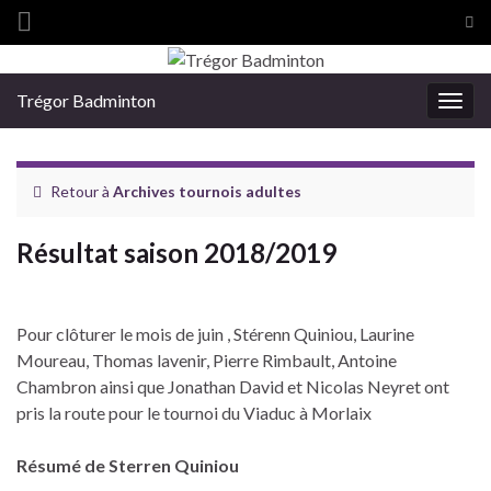
Tog
sea
Search for:
for
Trégor Badminton
Togg
navig
Retour à
Archives tournois adultes
Résultat saison 2018/2019
Pour clôturer le mois de juin , Stérenn Quiniou, Laurine
Moureau, Thomas lavenir, Pierre Rimbault, Antoine
Chambron ainsi que Jonathan David et Nicolas Neyret ont
pris la route pour le tournoi du Viaduc à Morlaix
Résumé de Sterren Quiniou