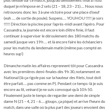
plus tendue sur ce match, jusqu’au dénouement final à l’issu
duquel je m’impose en 2 sets (21 – 18, 23 – 21)…. Nous nous
retrouvons donc les 3 à une victoire pour une place d’oeuf
(euh …. de sortie de poule). Suspens…. YOUHOU !!!!! je sors
!!!!! Direction la piscine pour l’après-midi avant l’apéro. Pour
Cassandra, la journée est encore loin d’être finie, il faut
continuer à superviser le déroulement des 180 matchs du
samedi jusque vers 19 h … et là encore faire les échéanciers
pour les matchs du lendemain matin (même pas compté en
heures sup’)
Dimanche matin les affaires reprennent tôt pour Cassandra
avec les premières demi-finales dès 9 h 30, notamment en
National (là ça rigole pas sur la hauteur des filets, tout doit
être parfait…. pas comme en P). Pendant ce temps-là je suis
encore au lit, veinard je ne suis convoqué qu’à 10 h 50.
Finalement juste le temps de regarder une demi de simple
dame N (21 – 4, 21 – 6…. gloups, ça pique) et arrive l’heure du
match, dans une salle où la plus part des joueurs envoient des