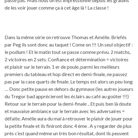
passe pas. Mais nous on est impressionné depuis les gradins
de les voir jouer comme ça à cet âge là ! La classe !
Dans la même série on retrouve Thomas et Amélie. Briefés
par Peg ils sont donc au taquet ! Come on !!! Un seul objectif :
le podium ! Et le matin tout se passe comme prévu. 2 matchs,
2 victoires en 2 sets. Confiance et détermination = victoires
et plaisir sur le terrain. 1 er de poule, parmi les meilleurs
premiers du tableau et hop direct en demi-finale, ne passez
pas par la case quarts de finale. Le temps est alors un peu long
… Donc petite pause en dehors du gymnase (les autres joueurs
du Tregor bad apprécieront les éclairs au café au goûter !!!)
Retour sur le terrain pour la demi-finale .. Et puis ben là doute
et mauvaise ambiance sur le terrain avec les adversaires =
défaite. Amélie aura du mal à retrouver le plaisir de jouer pour
la petite finale et ils finiront donc 4 ème . A y regarder de plus
près c’est quand même un très bon résultat, dont ils peuvent