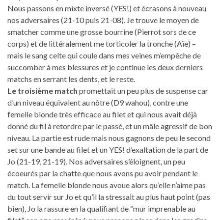
Nous passons en mixte inversé (YES!) et écrasons à nouveau
nos adversaires (21-10 puis 21-08). Je trouve le moyen de
smatcher comme une grosse bourrine (Pierrot sors de ce
corps) et de littéralement me torticoler la tronche (Aïe) –
mais le sang celte qui coule dans mes veines m’empêche de
succomber à mes blessures et je continue les deux derniers
matchs en serrant les dents, et le reste.
Le troisième match
promettait un peu plus de suspense car
d’un niveau équivalent au nôtre (D9 wahou), contre une
femelle blonde très efficace au filet et qui nous avait déjà
donné du fil à retordre par le passé, et un mâle agressif de bon
niveau. La partie est rude mais nous gagnons de peu le second
set sur une bande au filet et un YES! d’exaltation de la part de
Jo (21-19, 21-19). Nos adversaires s’éloignent, un peu
écoeurés par la chatte que nous avons pu avoir pendant le
match. La femelle blonde nous avoue alors qu’elle n’aime pas
du tout servir sur Jo et qu’il la stressait au plus haut point (pas
bien), Jo la rassure en la qualifiant de “mur imprenable au