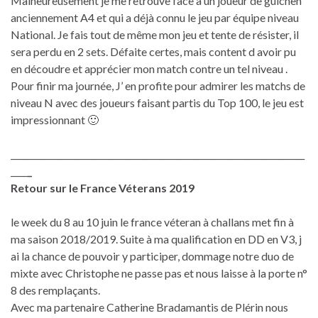
Malheureusement je me retrouve face à un joueur de guichen
anciennement A4 et qui a déjà connu le jeu par équipe niveau
National. Je fais tout de même mon jeu et tente de résister, il
sera perdu en 2 sets. Défaite certes, mais content d avoir pu
en découdre et apprécier mon match contre un tel niveau .
Pour finir ma journée, J’ en profite pour admirer les matchs de
niveau N avec des joueurs faisant partis du Top 100, le jeu est
impressionnant 🙂
_____________________________________________________________________
____
_
Retour sur le France Véterans 2019
le week du 8 au 10 juin le france véteran à challans met fin à
ma saison 2018/2019. Suite à ma qualification en DD en V3, j
ai la chance de pouvoir y participer, dommage notre duo de
mixte avec Christophe ne passe pas et nous laisse à la porte n°
8 des remplaçants.
Avec ma partenaire Catherine Bradamantis de Plérin nous