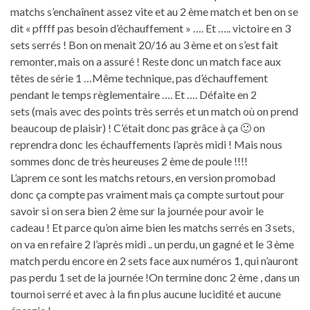
matchs s’enchaînent assez vite et au 2 ème match et ben on se
dit « pffff pas besoin d’échauffement » …. Et ….. victoire en 3
sets serrés ! Bon on menait 20/16 au 3 ème et on s’est fait
remonter, mais on a assuré ! Reste donc un match face aux
têtes de série 1 …Même technique, pas d’échauffement
pendant le temps règlementaire …. Et …. Défaite en 2
sets (mais avec des points très serrés et un match où on prend
beaucoup de plaisir) ! C’était donc pas grâce à ça 🙂 on
reprendra donc les échauffements l’après midi ! Mais nous
sommes donc de très heureuses 2 ème de poule !!!!
L’aprem ce sont les matchs retours, en version promobad
donc ça compte pas vraiment mais ça compte surtout pour
savoir si on sera bien 2 ème sur la journée pour avoir le
cadeau ! Et parce qu’on aime bien les matchs serrés en 3 sets,
on va en refaire 2 l’après midi .. un perdu, un gagné et le 3 ème
match perdu encore en 2 sets face aux numéros 1, qui n’auront
pas perdu 1 set de la journée !On termine donc 2 ème , dans un
tournoi serré et avec à la fin plus aucune lucidité et aucune