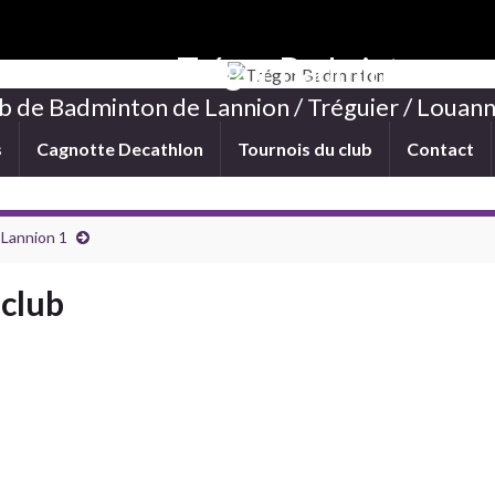
Trégor Badminton
b de Badminton de Lannion / Tréguier / Louann
s
Cagnotte Decathlon
Tournois du club
Contact
 Lannion 1
 club