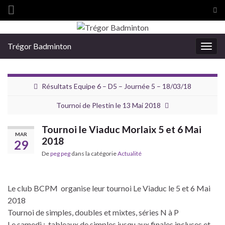
Tog
sea
Search for:
for
Trégor Badminton
Togg
navig
Résultats Equipe 6 – D5 – Journée 5 – 18/03/18
Tournoi de Plestin le 13 Mai 2018
Tournoi le Viaduc Morlaix 5 et 6 Mai
MAR
2018
29
De
peg peg
dans la catégorie
Actualité
Le club BCPM organise leur tournoi Le Viaduc le 5 et 6 Mai
2018
Tournoi de simples, doubles et mixtes, séries N à P
Le samedi
: tableaux de simples jusqu aux finales incluses et