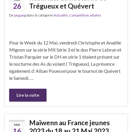
26
Trégueux et Quévert
De
peg peg
dans la catégorie
Actualité
,
Compétition adultes
Pour le Week du 12 Mai, vendredi Christophe et Anaëlle
Mignon sur la série MX Série 3 et le duo Pierre Lebrun et
Tristan Parquier sur le DH en série 1 étaient présent sur
le nocturne des As du volant ( Trégueux). La présence
également d’ Alban Pouessel pour le tournoi de Quévert
le Samedi. …
Lire la suite
Maïwenn au France jeunes
MAI
16
2023 du 18 au 21 Mai 2023