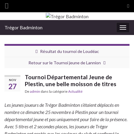
Tog
sea
Search for:
for
Trégor Badminton
Togg
navig
Résultat du tournoi de Loudéac
Retour sur le Tournoi jeune de Lannion
Tournoi Départemental Jeune de
NOV
Plestin, une belle moisson de titres
27
De
admin
dans la catégorie
Actualité
Les jeunes joueurs de Trégor Badminton s’étaient déplacés en
nombre ce dimanche 25 novembre à Plestin pour un tournoi
départemental jeune et pas uniquement pour faire de la présence.
Avec 5 titres et 2 secondes places, les joueurs de Trégor
Badminton ont portés aux les couleurs du club et confirmé la