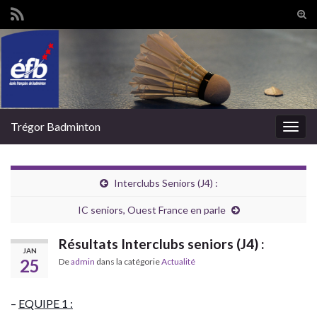
Tog
sear
Search for:
for
Trégor Badminton
Togg
navig
Interclubs Seniors (J4) :
IC seniors, Ouest France en parle
Résultats Interclubs seniors (J4) :
JAN
25
De
admin
dans la catégorie
Actualité
–
EQUIPE 1 :