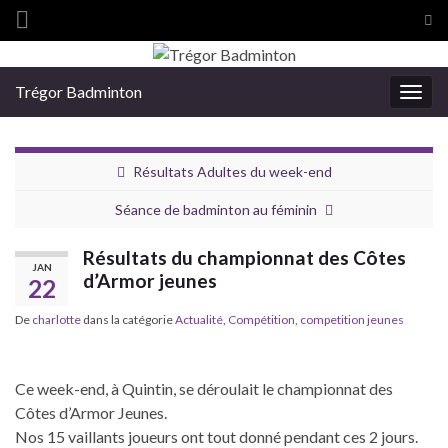
Tog
sea
Search for:
for
Trégor Badminton
Togg
navig
Résultats Adultes du week-end
Séance de badminton au féminin
Résultats du championnat des Côtes
JAN
d’Armor jeunes
22
De
charlotte
dans la catégorie
Actualité
,
Compétition
,
competition jeunes
Ce week-end, à Quintin, se déroulait le championnat des
Côtes d’Armor Jeunes.
Nos 15 vaillants joueurs ont tout donné pendant ces 2 jours.