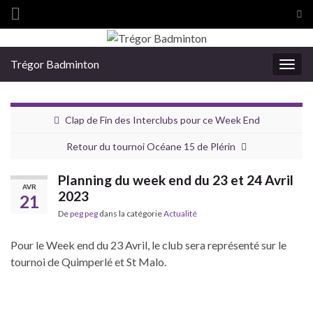
Tog
sea
Search for:
for
Trégor Badminton
Togg
navig
Clap de Fin des Interclubs pour ce Week End
Retour du tournoi Océane 15 de Plérin
Planning du week end du 23 et 24 Avril
AVR
2023
21
De
peg peg
dans la catégorie
Actualité
Pour le Week end du 23 Avril, le club sera représenté sur le
tournoi de Quimperlé et St Malo.