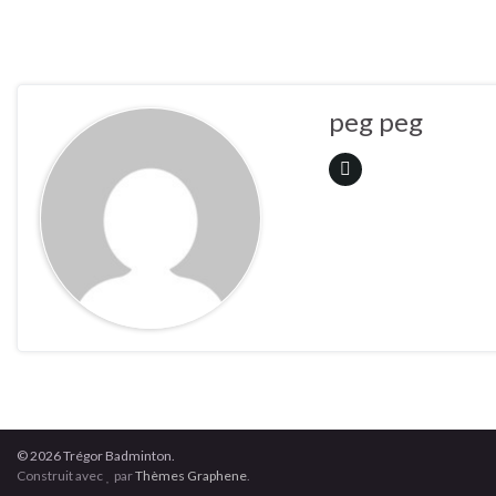
peg peg
© 2026 Trégor Badminton.
Construit avec
par
Thèmes Graphene
.