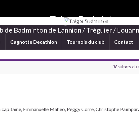
Trégor Badminton
b de Badminton de Lannion / Tréguier / Louann
s
Cagnotte Decathlon
Tournois du club
Contact
Résultats du 
 capitaine, Emmanuelle Mahéo, Peggy Corre, Christophe Paimparay