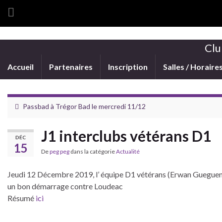
Clu
Accueil
Partenaires
Inscription
Salles / Horaire
Passbad à Trégor Bad le mercredi 11/12
J1 interclubs vétérans D1
DÉC
15
De
peg peg
dans la catégorie
Actualité
Jeudi 12 Décembre 2019, l’ équipe D1 vétérans (Erwan Gueguen
un bon démarrage contre Loudeac
Résumé
ici