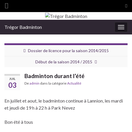
Tog
sea
Search for:
for
Trégor Badminton
Togg
navig
Dossier de licence pour la saison 2014/2015
Début de la saison 2014 / 2015
Badminton durant l’été
JUIL
03
De
admin
dans la catégorie
Actualité
En juillet et aout, le badminton continue à Lannion, les mardi
et jeudi de 19 h à 22 h à Park Nevez
Bon été à tous