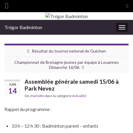
Tog
sea
Search for:
for
Trégor Badminton
Togg
navig
Résultat du tournoi national de Guichen
Championnat de Bretagne jeunes par équipe à Louannec
Dimanche 16/06
Assemblée générale samedi 15/06 à
JUIN
Park Nevez
14
De
charlotte
dans la catégorie
Actualité
Rappel du programme :
10 h – 12 h 30 : Badminton parent – enfants