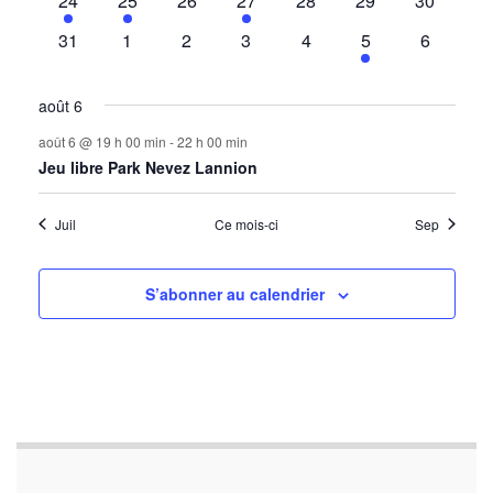
24
25
26
27
28
29
30
évènement
évènements
évènements
évènement
évènements
évènements
évènemen
0
0
0
0
0
1
0
31
1
2
3
4
5
6
évènements
évènements
évènements
évènements
évènements
évènement
évèneme
août 6
août 6 @ 19 h 00 min
-
22 h 00 min
Jeu libre Park Nevez Lannion
Juil
Ce mois-ci
Sep
S’abonner au calendrier