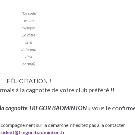
(Ce code
est un
exemple.
Le vôtre
sera
différent,
c’est
normal)
FÉLICITATION !
mais à la cagnotte de votre club préféré !!
int la cagnotte TREGOR BADMINTON
» vous le confirme
accompagnement sur la démarche, n’hésitez pas à la contacter
esident@tregor-badminton.fr