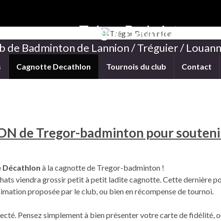
Trégor Badminton
b de Badminton de Lannion / Tréguier / Louann
s
Cagnotte Decathlon
Tournois du club
Contact
ON de Tregor-badminton pour soutenir
 Décathlon
à la cagnotte de Tregor-badminton !
ats viendra grossir petit à petit ladite cagnotte. Cette dernière pou
nimation proposée par le club, ou bien en récompense de tournoi.
fecté. Pensez simplement à bien présenter votre carte de fidélité,