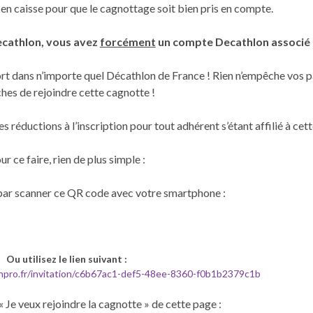
en caisse pour que le cagnottage soit bien pris en compte.
Decathlon, vous avez
forcément
un compte Decathlon associé 
rt dans n’importe quel Décathlon de France ! Rien n’empêche vos p
hes de rejoindre cette cagnotte !
 réductions à l’inscription pour tout adhérent s’étant affilié à cet
ur ce faire, rien de plus simple :
ar scanner ce QR code avec votre smartphone :
Ou utilisez le lien suivant :
onpro.fr/invitation/c6b67ac1-def5-48ee-8360-f0b1b2379c1b
« Je veux rejoindre la cagnotte » de cette page :