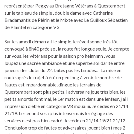
représenté par Peggy au Bretagne Vétérans à Questembert,
sur le tableau de simple , double dame avec Catherine
Bradamantis de Plérin et le Mixte avec Le Guilloux Sébastien
de Plaintel en catégorie V3
Sur le samedi démarrait le simple, le réveil sonne très tôt
convoqué à 8h40 précise , la route fut longue seule. Je compte
sur vous, les vétérans pour la saison pro heinnnnn , vous
loupez une sacrée ambiance et une superbe solidarité entre
joueurs des clubs du 22. faites pas les timides… La mise en
route après le trajet à été un peu long à venir, le nombre de
fautes est impardonnable, dingue les terrains de
Questembert sont plus petits, l adversaire joue très bien, les
petits amortis font mal, le 1er match est dans une lenteur, j ai l
impression d être en catégorie V8 mouaiiii. Je cèdes en 21/14
21/19. Le second sera plus intense mais le réglage des
services n est pas bien cadré. Je cède en 21/14 19/21 21/12 .
Conclusion trop de fautes et adversaires jouent bien ( mes 2