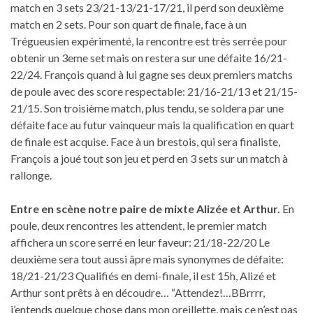
match en 3 sets 23/21-13/21-17/21, il perd son deuxième
match en 2 sets. Pour son quart de finale, face à un
Trégueusien expérimenté, la rencontre est très serrée pour
obtenir un 3eme set mais on restera sur une défaite 16/21-
22/24. François quand à lui gagne ses deux premiers matchs
de poule avec des score respectable: 21/16-21/13 et 21/15-
21/15. Son troisième match, plus tendu, se soldera par une
défaite face au futur vainqueur mais la qualification en quart
de finale est acquise. Face à un brestois, qui sera finaliste,
François a joué tout son jeu et perd en 3 sets sur un match à
rallonge.
Entre en scène notre paire de mixte Alizée et Arthur.
En
poule, deux rencontres les attendent, le premier match
affichera un score serré en leur faveur: 21/18-22/20 Le
deuxième sera tout aussi âpre mais synonymes de défaite:
18/21-21/23 Qualifiés en demi-finale, il est 15h, Alizé et
Arthur sont prêts à en découdre… “Attendez!…BBrrrr,
j’entends quelque chose dans mon oreillette, mais ce n’est pas