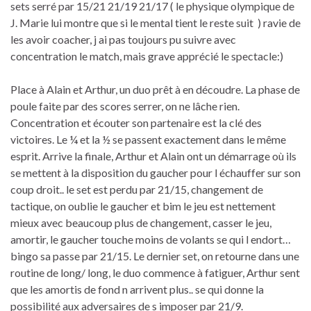
sets serré par 15/21 21/19 21/17 ( le physique olympique de
J. Marie lui montre que si le mental tient le reste suit ) ravie de
les avoir coacher, j ai pas toujours pu suivre avec
concentration le match, mais grave apprécié le spectacle:)
Place à Alain et Arthur, un duo prêt à en découdre. La phase de
poule faite par des scores serrer, on ne lâche rien.
Concentration et écouter son partenaire est la clé des
victoires. Le ¼ et la ½ se passent exactement dans le même
esprit. Arrive la finale, Arthur et Alain ont un démarrage où ils
se mettent à la disposition du gaucher pour l échauffer sur son
coup droit.. le set est perdu par 21/15, changement de
tactique, on oublie le gaucher et bim le jeu est nettement
mieux avec beaucoup plus de changement, casser le jeu,
amortir, le gaucher touche moins de volants se qui l endort…
bingo sa passe par 21/15. Le dernier set, on retourne dans une
routine de long/ long, le duo commence à fatiguer, Arthur sent
que les amortis de fond n arrivent plus.. se qui donne la
possibilité aux adversaires de s imposer par 21/9.