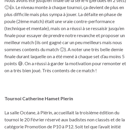
Nous avons été jusqu’en finale de la série 4 (perdues en 2 sets)
🙂👍. Le niveau monte à chaque tournoi, ça devient de plus en
plus difficile mais plus sympa à jouer. La défaite en phase de
poule (2ème match) était une vraie contre-performance
(technique et mentale), mais on a réussi à se ressaisir jusqu’en
finale pour essayer de prendre notre revanche et proposer un
meilleur match (ils ont gagné car un peu meilleurs mais nous
sommes contents du match 🙂). A noter une très belle demie
finale durant laquelle on a été mené à chaque set d’au moins 5
points 😅. On a réussi à garder la motivation pour remonter et
on a très bien joué. Très contents de ce match !
Tournoi Catherine Hamet Plerin
La salle Océane, à Plérin, accueillait la troisième édition du
tournoi le 20 Février réservé aux badistes non classés et de la
catégorie Promotion de P10 à P12. Soit tel que l’avait initié