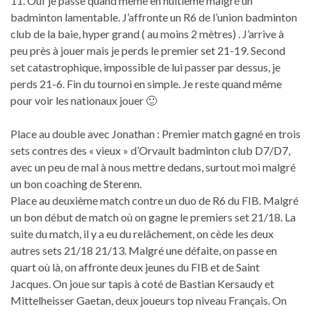
11. Ouf je passe quand même en huitième malgré un
badminton lamentable. J’affronte un R6 de l’union badminton
club de la baie, hyper grand ( au moins 2 mètres) . J’arrive à
peu près à jouer mais je perds le premier set 21-19. Second
set catastrophique, impossible de lui passer par dessus, je
perds 21-6. Fin du tournoi en simple. Je reste quand même
pour voir les nationaux jouer 🙂
Place au double avec Jonathan : Premier match gagné en trois
sets contres des « vieux » d’Orvault badminton club D7/D7,
avec un peu de mal à nous mettre dedans, surtout moi malgré
un bon coaching de Sterenn.
Place au deuxième match contre un duo de R6 du FIB. Malgré
un bon début de match où on gagne le premiers set 21/18. La
suite du match, il y a eu du relâchement, on cède les deux
autres sets 21/18 21/13. Malgré une défaite, on passe en
quart où là, on affronte deux jeunes du FIB et de Saint
Jacques. On joue sur tapis à coté de Bastian Kersaudy et
Mittelheisser Gaetan, deux joueurs top niveau Français. On