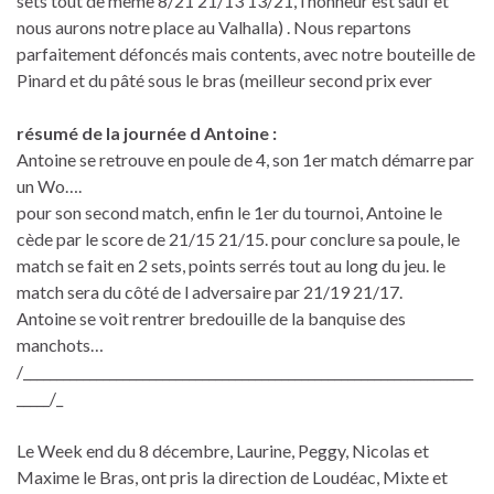
sets tout de même 8/21 21/13 13/21, l’honneur est sauf et
nous aurons notre place au Valhalla) . Nous repartons
parfaitement défoncés mais contents, avec notre bouteille de
Pinard et du pâté sous le bras (meilleur second prix ever
résumé de la journée d Antoine :
Antoine se retrouve en poule de 4, son 1er match démarre par
un Wo….
pour son second match, enfin le 1er du tournoi, Antoine le
cède par le score de 21/15 21/15. pour conclure sa poule, le
match se fait en 2 sets, points serrés tout au long du jeu. le
match sera du côté de l adversaire par 21/19 21/17.
Antoine se voit rentrer bredouille de la banquise des
manchots…
/____________________________________________________________________
_____/_
Le Week end du 8 décembre, Laurine, Peggy, Nicolas et
Maxime le Bras, ont pris la direction de Loudéac, Mixte et