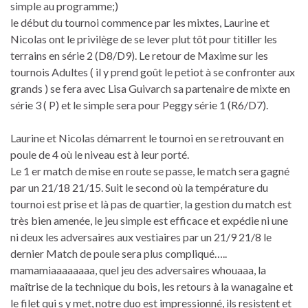
simple au programme;)
le début du tournoi commence par les mixtes, Laurine et
Nicolas ont le privilège de se lever plut tôt pour titiller les
terrains en série 2 (D8/D9). Le retour de Maxime sur les
tournois Adultes ( il y prend goût le petiot à se confronter aux
grands ) se fera avec Lisa Guivarch sa partenaire de mixte en
série 3 ( P) et le simple sera pour Peggy série 1 (R6/D7).
Laurine et Nicolas démarrent le tournoi en se retrouvant en
poule de 4 où le niveau est à leur porté.
Le 1 er match de mise en route se passe, le match sera gagné
par un 21/18 21/15. Suit le second où la température du
tournoi est prise et là pas de quartier, la gestion du match est
très bien amenée, le jeu simple est efficace et expédie ni une
ni deux les adversaires aux vestiaires par un 21/9 21/8 le
dernier Match de poule sera plus compliqué…..
mamamiaaaaaaaa, quel jeu des adversaires whouaaa, la
maîtrise de la technique du bois, les retours à la wanagaine et
le filet qui s y met, notre duo est impressionné, ils resistent et