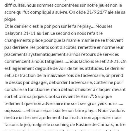
difficultés. nous sommes concentrées sur notre jeu et non le
score qui fut compliqué à suivre. On cède 21/9 21/7 aie aie sa
pique.
Et le dernier c est le pon pon sur le faire play….Nous les
balayons 21/11 au 1er. Le second on nous refait le
changements place pour que la mamie mamie ne se trouvent
pas derrière, les points sont discutés, remettre en norme leur
placements systématiquement sur nos retours de services
commencent à nous fatiguées…..nous lâchons le set 23/21. On
est légèrement dégouté de voir de telles attitudes. Le dernier
set, abstraction de la mauvaise fois de l adversaire, on prend
le dessus par dégager, déborder l adversaire, Catherine pour
conclure sa fonctionne, mon défaut d hésiter à claquer devant
sort et bim sa pique. Cool sa revient le Bim 🙂 Sa pique
tellement que mon adversaire me sort ses gros yeux noirs…..
oupssss….. et là on repart sur le non faire play… Nous voulons
mettre un terme rapidement d un match non apprécier nous
faisons le jeu, malgré le coaching de Rustine de Carhaix, notre