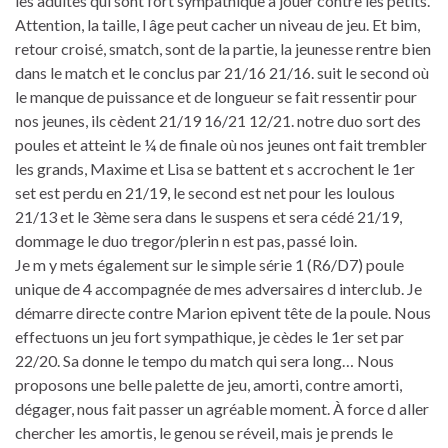
les adultes qui sont fort sympathique à jouer contre les petits.
Attention, la taille, l âge peut cacher un niveau de jeu. Et bim,
retour croisé, smatch, sont de la partie, la jeunesse rentre bien
dans le match et le conclus par 21/16 21/16. suit le second où
le manque de puissance et de longueur se fait ressentir pour
nos jeunes, ils cèdent 21/19 16/21 12/21. notre duo sort des
poules et atteint le ¼ de finale où nos jeunes ont fait trembler
les grands, Maxime et Lisa se battent et s accrochent le 1er
set est perdu en 21/19, le second est net pour les loulous
21/13 et le 3ème sera dans le suspens et sera cédé 21/19,
dommage le duo tregor/plerin n est pas, passé loin.
Je m y mets également sur le simple série 1 (R6/D7) poule
unique de 4 accompagnée de mes adversaires d interclub. Je
démarre directe contre Marion epivent tête de la poule. Nous
effectuons un jeu fort sympathique, je cèdes le 1er set par
22/20. Sa donne le tempo du match qui sera long… Nous
proposons une belle palette de jeu, amorti, contre amorti,
dégager, nous fait passer un agréable moment. À force d aller
chercher les amortis, le genou se réveil, mais je prends le