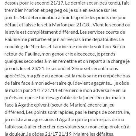
dessus pour le second 21/17. Le dernier set un peu tendu, fait
trembler Marion et peg peg où je suis en avance sur les
points. Ma détermination à finir trop vite les points me joue
défaut et laisse le set à Marion par 21/18. . Vient le second où
le style est complètement différend. Les services courts de
Pauline me perturbe et je n arrive pas à me dépatouiller. Le
coaching de Nicolas et Laurine me donne la solution. Sur un
retour de Pauline, mon genou crie aieeeeeee, je prends
quelques secondes à m en remettre et on repart à la charge je
prends le set 23/21. le second et 3ème set seront moins
appréciés, ma gêne au genou est là mais sa ne m empêche pas
de faire face à mon adversaire qui devient agaçante… je cède
le match par 21/17 21/14 et remercie mon adversaire en lui
précisant que se fut désagréable de la jouer. Dernier match
face à Agathe epivent (sœur de Marion) encore un jeu
différend, Les points sont rapides, pas le temps de construire,
je résiste aux agressions d Agathe qui ne profite pas de ma
faiblesse à aller chercher des volants sur mon coup droit dû à
la douleur. Je cèdes 21/17 21/19. Malgré les défaites,