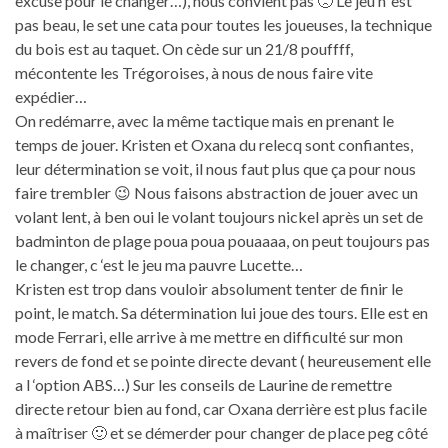
excuse pour le changer…), nous convient pas 🙁 Le jeu n’ est
pas beau, le set une cata pour toutes les joueuses, la technique
du bois est au taquet. On cède sur un 21/8 pouffff,
mécontente les Trégoroises, à nous de nous faire vite
expédier…
On redémarre, avec la même tactique mais en prenant le
temps de jouer. Kristen et Oxana du relecq sont confiantes,
leur détermination se voit, il nous faut plus que ça pour nous
faire trembler 😉 Nous faisons abstraction de jouer avec un
volant lent, à ben oui le volant toujours nickel après un set de
badminton de plage poua poua pouaaaa, on peut toujours pas
le changer, c ‘est le jeu ma pauvre Lucette…
Kristen est trop dans vouloir absolument tenter de finir le
point, le match. Sa détermination lui joue des tours. Elle est en
mode Ferrari, elle arrive à me mettre en difficulté sur mon
revers de fond et se pointe directe devant ( heureusement elle
a l ‘option ABS…) Sur les conseils de Laurine de remettre
directe retour bien au fond, car Oxana derrière est plus facile
à maîtriser 🙂 et se démerder pour changer de place peg côté