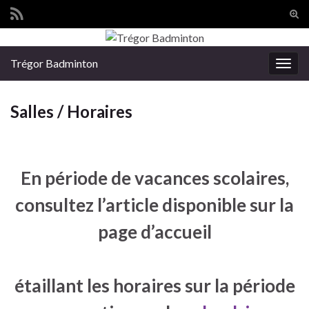
Tog
sear
Search for:
for
Trégor Badminton
Togg
navig
Salles / Horaires
En période de vacances scolaires,
consultez l’article disponible sur la
page d’accueil
étaillant les horaires sur la période