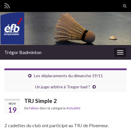
Tog
sear
Search for:
for
Trégor Badminton
Togg
navig
Les déplacements du dimanche 19/11
Un juge-arbitre à Tregor-bad ?
TRJ Simple 2
NOV
19
De
fabien
dans la catégorie
Actualité
2 cadettes du club ont participé au TRJ de Ploemeur.