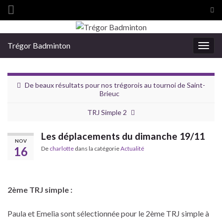
Tog
sea
Search for:
for
Trégor Badminton
Togg
navig
De beaux résultats pour nos trégorois au tournoi de Saint-
Brieuc
TRJ Simple 2
Les déplacements du dimanche 19/11
NOV
16
De
charlotte
dans la catégorie
Actualité
2ème TRJ simple :
Paula et Emelia sont sélectionnée pour le 2ème TRJ simple à