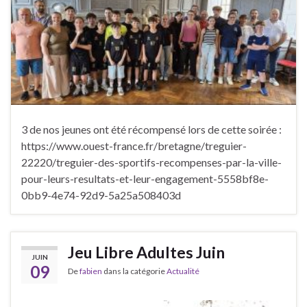
3 de nos jeunes ont été récompensé lors de cette soirée :
https://www.ouest-france.fr/bretagne/treguier-
22220/treguier-des-sportifs-recompenses-par-la-ville-
pour-leurs-resultats-et-leur-engagement-5558bf8e-
0bb9-4e74-92d9-5a25a508403d
Jeu Libre Adultes Juin
JUIN
09
De
fabien
dans la catégorie
Actualité