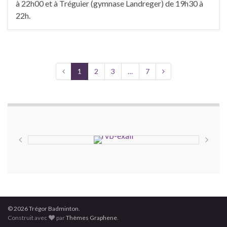
à 22h00 et à Tréguier (gymnase Landreger) de 19h30 à
22h.
1
2
3
…
7
© 2026 Trégor Badminton.
Construit avec
par
Thèmes Graphene
.