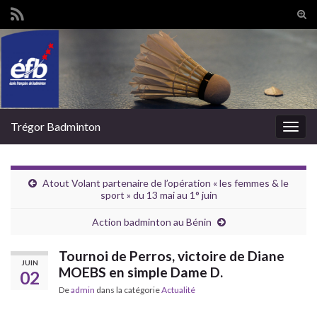
Tog
sear
Search for:
for
Trégor Badminton
Togg
navig
Atout Volant partenaire de l’opération « les femmes & le
sport » du 13 mai au 1° juin
Action badminton au Bénin
Tournoi de Perros, victoire de Diane
JUIN
MOEBS en simple Dame D.
02
De
admin
dans la catégorie
Actualité