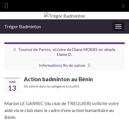
Tog
sea
Search for:
for
Trégor Badminton
Togg
navig
Tournoi de Perros, victoire de Diane MOEBS en simple
Dame D.
Informations fin de saison
Action badminton au Bénin
JUIN
13
De
admin
dans la catégorie
Actualité
Marion LE GARREC (du club de TREGUIER) sollicite votre
aide via le club dans le cadre d’une action humanitaire au
Bénin