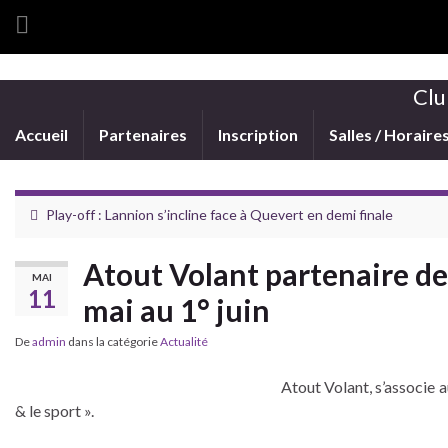
Clu
Accueil
Partenaires
Inscription
Salles / Horaire
Play-off : Lannion s’incline face à Quevert en demi finale
Atout Volant partenaire de 
MAI
11
mai au 1° juin
De
admin
dans la catégorie
Actualité
Atout Volant, s’associe 
& le sport ».