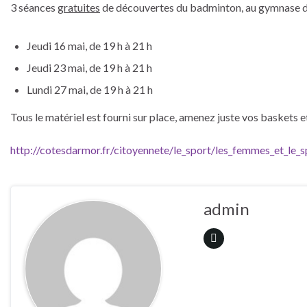
3 séances
gratuites
de découvertes du badminton, au gymnase 
Jeudi 16 mai, de 19 h à 21 h
Jeudi 23 mai, de 19 h à 21 h
Lundi 27 mai, de 19 h à 21 h
Tous le matériel est fourni sur place, amenez juste vos baskets e
http://cotesdarmor.fr/citoyennete/le_sport/les_femmes_et_le_s
admin