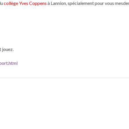
du
collège Yves Coppens
à Lannion, spécialement pour vous mesde
t jouez.
port.html