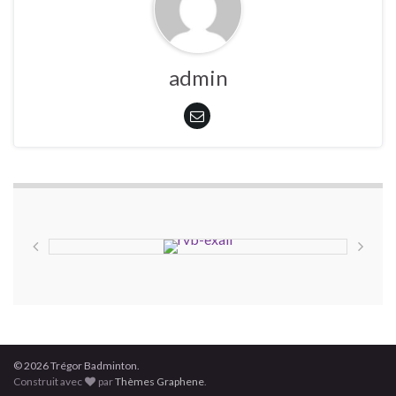
admin
© 2026 Trégor Badminton.
Construit avec
par
Thèmes Graphene
.