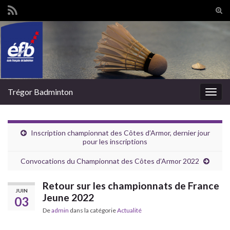
Tog
sear
Search for:
for
Trégor Badminton
Togg
navig
Inscription championnat des Côtes d’Armor, dernier jour
pour les inscriptions
Convocations du Championnat des Côtes d’Armor 2022
Retour sur les championnats de France
JUIN
Jeune 2022
03
De
admin
dans la catégorie
Actualité