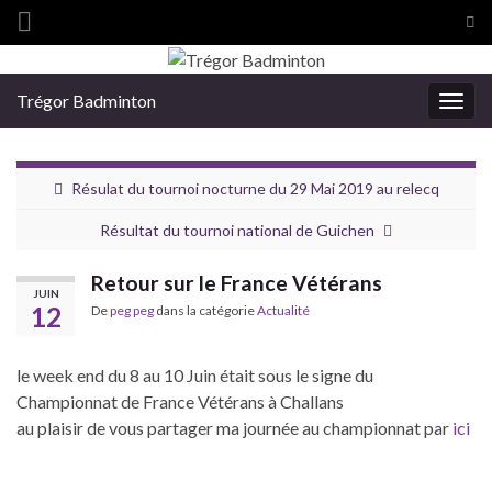
Tog
sea
Search for:
for
Trégor Badminton
Togg
navig
Résulat du tournoi nocturne du 29 Mai 2019 au relecq
Résultat du tournoi national de Guichen
Retour sur le France Vétérans
JUIN
12
De
peg peg
dans la catégorie
Actualité
le week end du 8 au 10 Juin était sous le signe du
Championnat de France Vétérans à Challans
au plaisir de vous partager ma journée au championnat par
ici