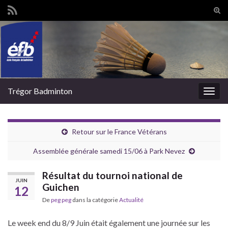
Tog
sear
Search for:
for
Trégor Badminton
Togg
navig
Retour sur le France Vétérans
Assemblée générale samedi 15/06 à Park Nevez
Résultat du tournoi national de
JUIN
Guichen
12
De
peg peg
dans la catégorie
Actualité
Le week end du 8/9 Juin était également une journée sur les