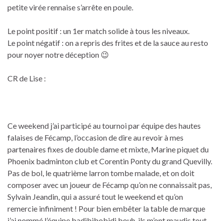
petite virée rennaise s’arrête en poule.
Le point positif : un 1er match solide à tous les niveaux.
Le point négatif : on a repris des frites et de la sauce au resto
pour noyer notre déception 😉
CR de Lise :
Ce weekend j’ai participé au tournoi par équipe des hautes
falaises de Fécamp, l’occasion de dire au revoir à mes
partenaires fixes de double dame et mixte, Marine piquet du
Phoenix badminton club et Corentin Ponty du grand Quevilly.
Pas de bol, le quatrième larron tombe malade, et on doit
composer avec un joueur de Fécamp qu’on ne connaissait pas,
Sylvain Jeandin, qui a assuré tout le weekend et qu’on
remercie infiniment ! Pour bien embêter la table de marque
j’ai nommé l’équipe badibibobidi bouh, ils m’ont maudis tout