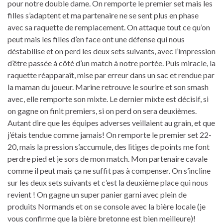
pour notre double dame. On remporte le premier set mais les
filles s’adaptent et ma partenaire ne se sent plus en phase
avec sa raquette de remplacement. On attaque tout ce qu’on
peut mais les filles d’en face ont une défense qui nous
déstabilise et on perd les deux sets suivants, avec l’impression
d’être passée à côté d’un match à notre portée. Puis miracle, la
raquette réapparaît, mise par erreur dans un sac et rendue par
la maman du joueur. Marine retrouve le sourire et son smash
avec, elle remporte son mixte. Le dernier mixte est décisif, si
on gagne on finit premiers, si on perd on sera deuxièmes.
Autant dire que les équipes adverses veillaient au grain, et que
j’étais tendue comme jamais! On remporte le premier set 22-
20, mais la pression s’accumule, des litiges de points me font
perdre pied et je sors de mon match. Mon partenaire cavale
comme il peut mais ça ne suffit pas à compenser. On s’incline
sur les deux sets suivants et c’est la deuxième place qui nous
revient ! On gagne un super panier garni avec plein de
produits Normands et on se console avec la bière locale (je
vous confirme que la bière bretonne est bien meilleure)!