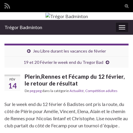
Tog
sear
Search for:
for
Trégor Badminton
Togg
navig
Jeu Libre durant les vacances de février
19 et 20 Février le week end du Tregor Bad
Plerin,Rennes et Fécamp du 12 février,
FÉV
le retour de résultat
14
De
peg peg
dans la catégorie
Actualité
,
Compétition adultes
Sur le week end du 12 février 6 Badistes ont pris la route, du
côté de Plérin pour Amélie, Vincent, Elena, Alain et le chemin
de Rennes pour Nicolas lintanf et Christophe. Lise nouvelle au
club partait du côté de Fecamp pour un tournoi d ‘équipe .