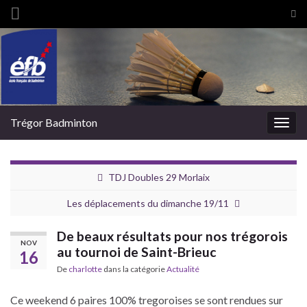
Tog
sea
Search for:
for
Trégor Badminton
Togg
navig
TDJ Doubles 29 Morlaix
Les déplacements du dimanche 19/11
De beaux résultats pour nos trégorois
NOV
au tournoi de Saint-Brieuc
16
De
charlotte
dans la catégorie
Actualité
Ce weekend 6 paires 100% tregoroises se sont rendues sur