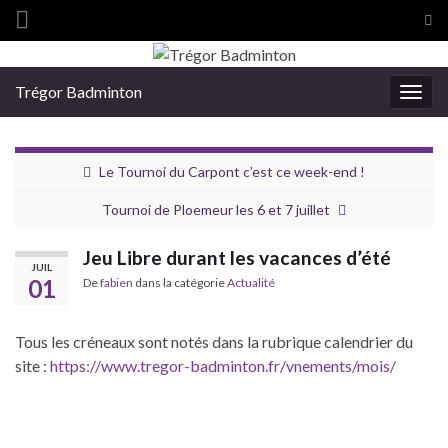
Tog
sea
Search for:
for
Trégor Badminton
Togg
navig
Le Tournoi du Carpont c’est ce week-end !
Tournoi de Ploemeur les 6 et 7 juillet
Jeu Libre durant les vacances d’été
JUIL
01
De
fabien
dans la catégorie
Actualité
Tous les créneaux sont notés dans la rubrique calendrier du
site :
https://www.tregor-badminton.fr/vnements/mois/