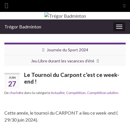
Tog
sea
Search for:
for
Trégor Badminton
Togg
navig
Journée du Sport 2024
Jeu Libre durant les vacances d’été
Le Tournoi du Carpont c’est ce week-
JUIN
end !
27
De
charlotte
dans la catégorie
Actualité
,
Compétition
,
Compétition adultes
Cette année, le tournoi du CARPONT a lieu ce week-end (
29/30 juin 2024).