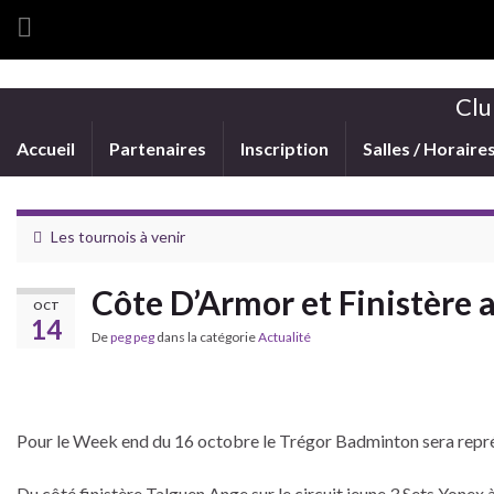
Clu
Accueil
Partenaires
Inscription
Salles / Horaire
Les tournois à venir
Côte D’Armor et Finistère
OCT
14
De
peg peg
dans la catégorie
Actualité
Pour le Week end du 16 octobre le Trégor Badminton sera représen
Du côté finistère Talguen Ange sur le circuit jeune 3 Sets Yonex