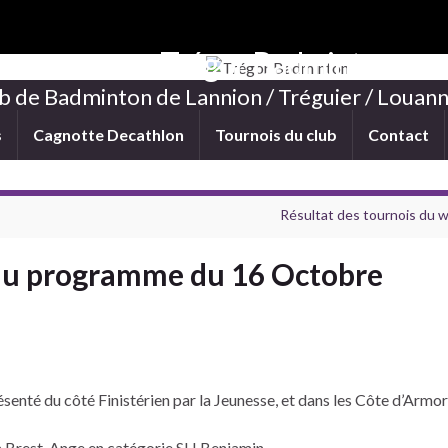
Trégor Badminton
b de Badminton de Lannion / Tréguier / Louann
s
Cagnotte Decathlon
Tournois du club
Contact
Résultat des tournois du 
 au programme du 16 Octobre
té du côté Finistérien par la Jeunesse, et dans les Côte d’Armor p
 à Brest. Ange en catégorie SH Benjamin.