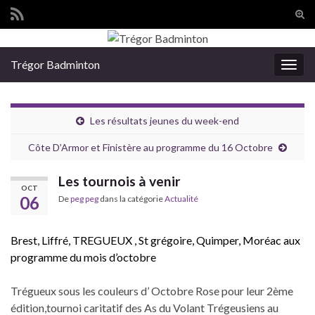
Tog
sear
Search for:
for
Trégor Badminton
Togg
navig
Les résultats jeunes du week-end
Côte D’Armor et Finistère au programme du 16 Octobre
Les tournois à venir
OCT
06
De
peg peg
dans la catégorie
Actualité
Brest, Liffré, TREGUEUX , St grégoire, Quimper, Moréac aux
programme du mois d’octobre
Trégueux sous les couleurs d’ Octobre Rose pour leur 2ème
édition,tournoi caritatif des As du Volant Trégeusiens au