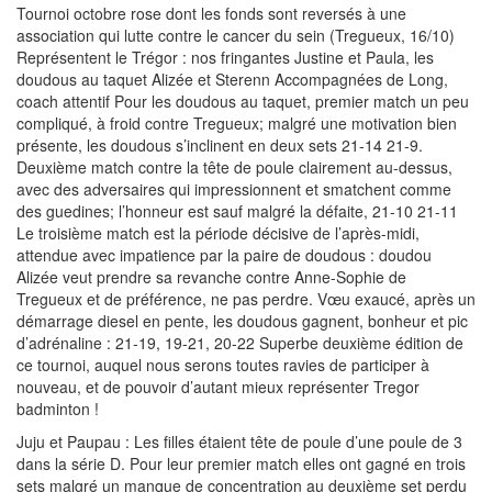
Tournoi octobre rose dont les fonds sont reversés à une
association qui lutte contre le cancer du sein (Tregueux, 16/10)
Représentent le Trégor : nos fringantes Justine et Paula, les
doudous au taquet Alizée et Sterenn Accompagnées de Long,
coach attentif Pour les doudous au taquet, premier match un peu
compliqué, à froid contre Tregueux; malgré une motivation bien
présente, les doudous s’inclinent en deux sets 21-14 21-9.
Deuxième match contre la tête de poule clairement au-dessus,
avec des adversaires qui impressionnent et smatchent comme
des guedines; l’honneur est sauf malgré la défaite, 21-10 21-11
Le troisième match est la période décisive de l’après-midi,
attendue avec impatience par la paire de doudous : doudou
Alizée veut prendre sa revanche contre Anne-Sophie de
Tregueux et de préférence, ne pas perdre. Vœu exaucé, après un
démarrage diesel en pente, les doudous gagnent, bonheur et pic
d’adrénaline : 21-19, 19-21, 20-22 Superbe deuxième édition de
ce tournoi, auquel nous serons toutes ravies de participer à
nouveau, et de pouvoir d’autant mieux représenter Tregor
badminton !
Juju et Paupau : Les filles étaient tête de poule d’une poule de 3
dans la série D. Pour leur premier match elles ont gagné en trois
sets malgré un manque de concentration au deuxième set perdu