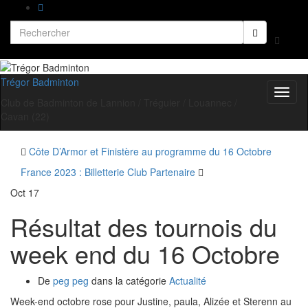
Search
Toggle
for:
search
form
Trégor Badminton
Toggl
Club de Badminton de Lannion / Tréguier / Louannec /
naviga
Cavan (22)
Côte D’Armor et Finistère au programme du 16 Octobre
France 2023 : Billetterie Club Partenaire
Oct
17
Résultat des tournois du
week end du 16 Octobre
De
peg peg
dans la catégorie
Actualité
Week-end octobre rose pour Justine, paula, Alizée et Sterenn au