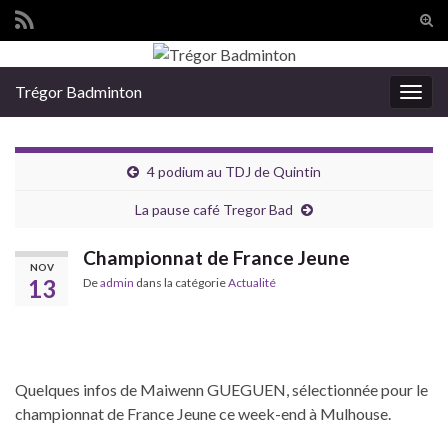
Tog
sear
Search for:
for
Trégor Badminton
Togg
navig
4 podium au TDJ de Quintin
La pause café Tregor Bad
Championnat de France Jeune
NOV
13
De
admin
dans la catégorie
Actualité
Quelques infos de Maiwenn GUEGUEN, sélectionnée pour le
championnat de France Jeune ce week-end à Mulhouse.