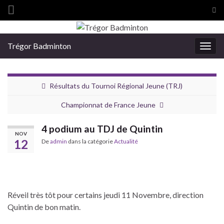
Tog
sea
Search for:
for
Trégor Badminton
Togg
navig
Résultats du Tournoi Régional Jeune (TRJ)
Championnat de France Jeune
4 podium au TDJ de Quintin
NOV
12
De
admin
dans la catégorie
Actualité
Réveil très tôt pour certains jeudi 11 Novembre, direction
Quintin de bon matin.