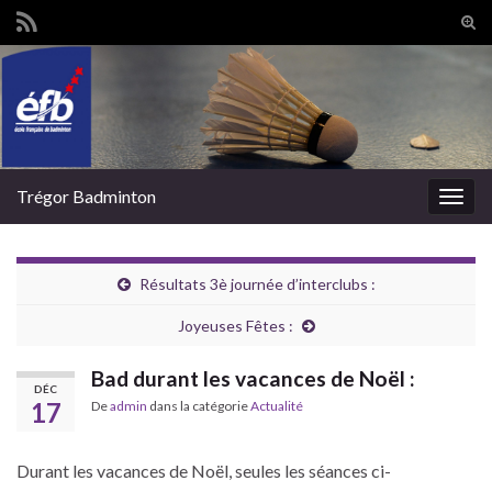
Tog
sear
Search for:
for
Trégor Badminton
Togg
navig
Résultats 3è journée d’interclubs :
Joyeuses Fêtes :
Bad durant les vacances de Noël :
DÉC
17
De
admin
dans la catégorie
Actualité
Durant les vacances de Noël, seules les séances ci-