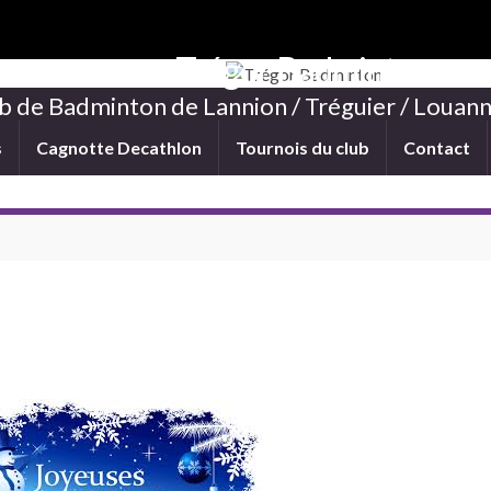
Trégor Badminton
b de Badminton de Lannion / Tréguier / Louann
s
Cagnotte Decathlon
Tournois du club
Contact