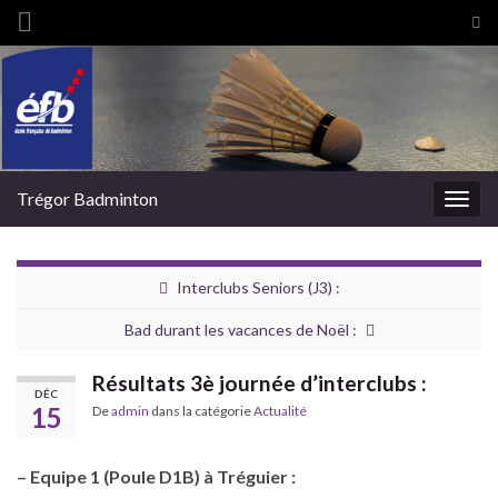
Tog
sea
Search for:
for
Trégor Badminton
Togg
navig
Interclubs Seniors (J3) :
Bad durant les vacances de Noël :
Résultats 3è journée d’interclubs :
DÉC
15
De
admin
dans la catégorie
Actualité
– Equipe 1 (Poule D1B) à Tréguier :