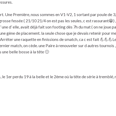
essures.
. Une Première, nous sommes en V1-V2, 1 sortant par poule de 3, 
rosse fessée ( 21/10 21/4 on est pas les seules, c est rassurant😁) 
e d’ elle, avait déjà fait son footing dès 7h du mat ( on ne joue p
cune gène de placement. la seule chose que je devais retenir pour me
…. Arrêter une raquette en finissions de smatch, ca c est fait 💪💪💪
ernier match, on cède. une Paire à renouveler sur d autres tournois 
une belle bosse à la tête 🙂
1er perdu 19 à la belle et le 2ème où la tête de série à tremblé, n