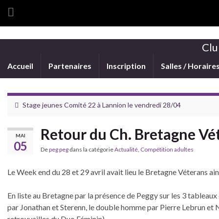
Clu
Accueil
Partenaires
Inscription
Salles / Horaire
Stage jeunes Comité 22 à Lannion le vendredi 28/04
Retour du Ch. Bretagne Vét
MAI
05
De
peg peg
dans la catégorie
Actualité
,
Compétition adultes
Le Week end du 28 et 29 avril avait lieu le Bretagne Véterans ai
En liste au Bretagne par la présence de Peggy sur les 3 tablea
par Jonathan et Sterenn, le double homme par Pierre Lebrun et N
retrouvailles du Duo Féminin)