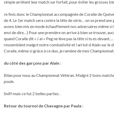
simple arrêtent leur match sur forfait, pour éviter les grosses bl
Je finis donc le Championnat accompagnée de Coralie de Quévert
de 4. Le 1er match sera contre la tête de série… on se prend une g
avons bien mis en mode échauffement nos adversaires même si l’ un
envi de dire…) Pour une première on arrive à bien se trouver, au
quand Coralie dit « J ai » Peg ne lève pas la tête si tu es devant
ressemblent malgré notre combativité et l arrivé d Alain sur le d
Coralie, même si grâce à ce duo, je ramène de mes Championnats 
du côté des garçons par Alain :
Bilan pour nous au Championnat Vétéran. Malgré 2 bons matchs, le 
poule.
Sniff mais ce fut 2 belles parties .
Retour du tournoi de Chavagne par Paula :