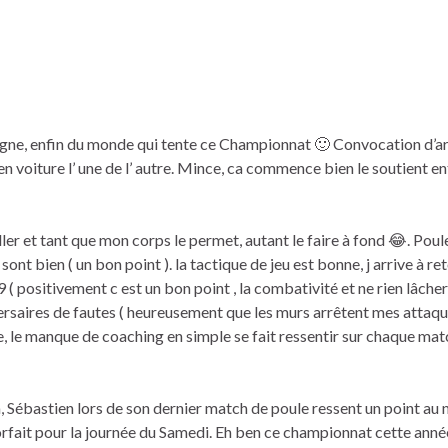
gne, enfin du monde qui tente ce Championnat 🙂 Convocation d’arr
en voiture l’ une de l’ autre. Mince, ca commence bien le soutient e
ller et tant que mon corps le permet, autant le faire à fond 😂. Poul
t bien ( un bon point ). la tactique de jeu est bonne, j arrive à re
 positivement c est un bon point , la combativité et ne rien lâcher 
saires de fautes ( heureusement que les murs arrêtent mes attaquen
, le manque de coaching en simple se fait ressentir sur chaque match
ébastien lors de son dernier match de poule ressent un point au n
forfait pour la journée du Samedi. Eh ben ce championnat cette anné