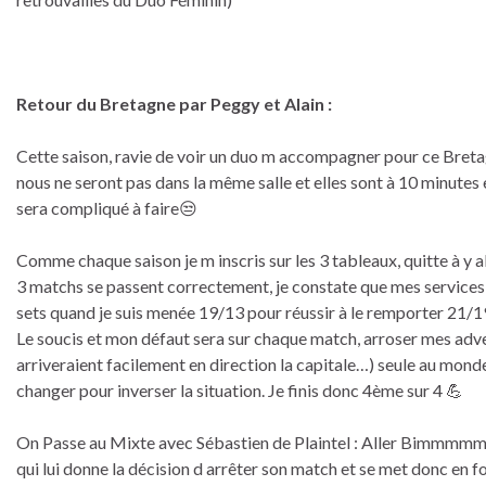
Retour du Bretagne par Peggy et Alain :
Cette saison, ravie de voir un duo m accompagner pour ce Breta
nous ne seront pas dans la même salle et elles sont à 10 minutes 
sera compliqué à faire😒
Comme chaque saison je m inscris sur les 3 tableaux, quitte à y a
3 matchs se passent correctement, je constate que mes services son
sets quand je suis menée 19/13 pour réussir à le remporter 21/19 (
Le soucis et mon défaut sera sur chaque match, arroser mes adver
arriveraient facilement en direction la capitale…) seule au monde
changer pour inverser la situation. Je finis donc 4ème sur 4 💪
On Passe au Mixte avec Sébastien de Plaintel : Aller Bimmmmm, S
qui lui donne la décision d arrêter son match et se met donc en 