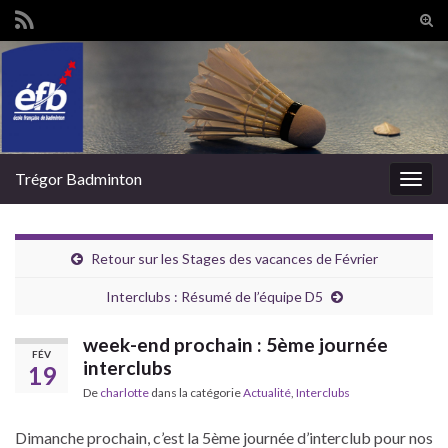
Tog
sear
Search for:
for
Trégor Badminton
Togg
navig
Retour sur les Stages des vacances de Février
Interclubs : Résumé de l’équipe D5
week-end prochain : 5ème journée
FÉV
interclubs
19
De
charlotte
dans la catégorie
Actualité
,
Interclubs
Dimanche prochain, c’est la 5ème journée d’interclub pour nos