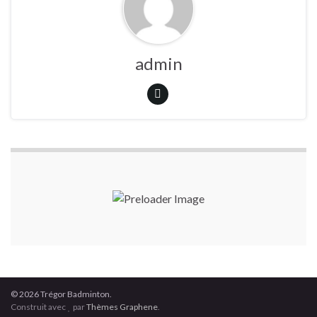
admin
© 2026 Trégor Badminton.
Construit avec
par
Thèmes Graphene
.