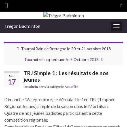
Tog
sea
Search for:
for
Trégor Badminton
Togg
navig
Tournoi Bain de Bretagne le 20 et 21 octobre 2018
Tournoi relecq kerhuon le 5 Octobre 2018
TRJ Simple 1 : Les résultats de nos
SEP
jeunes
17
De
admin
dans la catégorie
Actualité
Dimanche 16 septembre, se déroulait le 1er TRJ (Trophée
Régional Jeunes) simple de la saison dans le Morbihan.
Quatre de nos jeunes badistes participaient à cette
compétition régionale.
Dans le tableau Poussine Elite : Maïwenn remporte un match