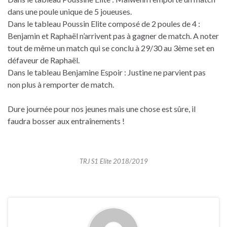
dans une poule unique de 5 joueuses.
Dans le tableau Poussin Elite composé de 2 poules de 4 :
Benjamin et Raphaël n’arrivent pas à gagner de match. A noter
tout de même un match qui se conclu à 29/30 au 3ème set en
défaveur de Raphaël.
Dans le tableau Benjamine Espoir : Justine ne parvient pas
non plus à remporter de match.
Dure journée pour nos jeunes mais une chose est sûre, il
faudra bosser aux entraînements !
TRJ S1 Elite 2018/2019