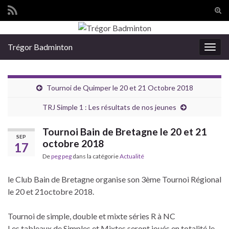
Tog
sear
Search for:
for
Trégor Badminton
Togg
navig
Tournoi de Quimper le 20 et 21 Octobre 2018
TRJ Simple 1 : Les résultats de nos jeunes
Tournoi Bain de Bretagne le 20 et 21
SEP
octobre 2018
17
De
peg peg
dans la catégorie
Actualité
le Club Bain de Bretagne organise son 3ème Tournoi Régional
le 20 et 21octobre 2018.
Tournoi de simple, double et mixte séries R à NC
Les tableaux de Simples et Mixtes seront joués en totalité le