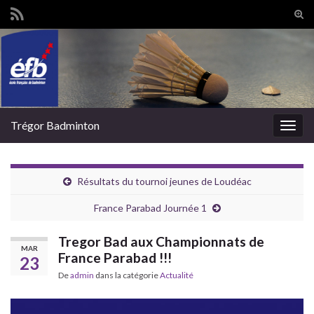
Tog
sear
Search for:
for
Trégor Badminton
Togg
navig
Résultats du tournoi jeunes de Loudéac
France Parabad Journée 1
Tregor Bad aux Championnats de
MAR
France Parabad !!!
23
De
admin
dans la catégorie
Actualité