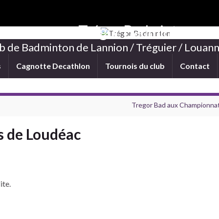
Trégor Badminton
b de Badminton de Lannion / Tréguier / Louann
s
Cagnotte Decathlon
Tournois du club
Contact
Tregor Bad aux Championnats
s de Loudéac
ite.