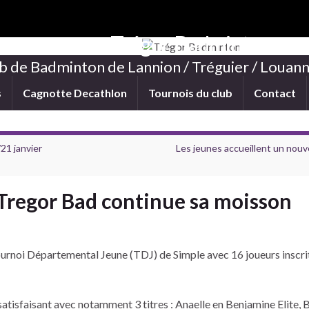
Trégor Badminton
b de Badminton de Lannion / Tréguier / Louann
s
Cagnotte Decathlon
Tournois du club
Contact
/21 janvier
Les jeunes accueillent un nouve
 Tregor Bad continue sa moisson
urnoi Départemental Jeune (TDJ) de Simple avec 16 joueurs inscrit
satisfaisant avec notamment 3 titres : Anaelle en Benjamine Elite, 