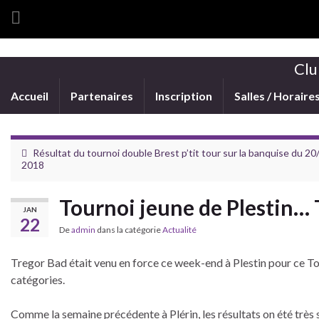
Clu
Accueil
Partenaires
Inscription
Salles / Horaire
Résultat du tournoi double Brest p’tit tour sur la banquise du 20
2018
Tournoi jeune de Plestin…
JAN
22
De
admin
dans la catégorie
Actualité
Tregor Bad était venu en force ce week-end à Plestin pour ce To
catégories.
Comme la semaine précédente à Plérin, les résultats on été très 