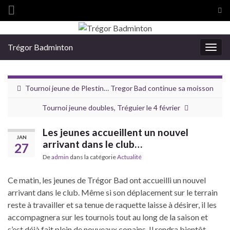
Tog
sea
Search for:
for
Trégor Badminton
Togg
navig
Tournoi jeune de Plestin… Tregor Bad continue sa moisson
Tournoi jeune doubles, Tréguier le 4 février
Les jeunes accueillent un nouvel
JAN
arrivant dans le club…
27
De
admin
dans la catégorie
Actualité
Ce matin, les jeunes de Trégor Bad ont accueilli un nouvel
arrivant dans le club. Même si son déplacement sur le terrain
reste à travailler et sa tenue de raquette laisse à désirer, il les
accompagnera sur les tournois tout au long de la saison et
s’est déjà fait plein de nouveaux copains. Il rendra bientôt