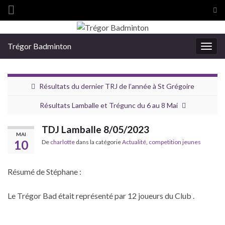
Tog
sea
Search for:
for
Trégor Badminton
Togg
navig
Résultats du dernier TRJ de l’année à St Grégoire
Résultats Lamballe et Trégunc du 6 au 8 Mai
TDJ Lamballe 8/05/2023
MAI
10
De
charlotte
dans la catégorie
Actualité
,
competition jeunes
Résumé de Stéphane :
Le Trégor Bad était représenté par 12 joueurs du Club .