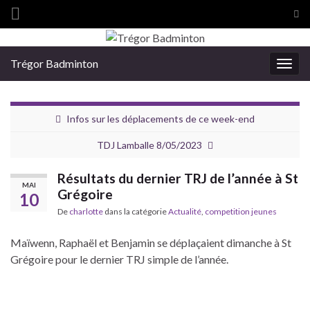
Tog
sea
Search for:
for
Trégor Badminton
Togg
navig
Infos sur les déplacements de ce week-end
TDJ Lamballe 8/05/2023
Résultats du dernier TRJ de l’année à St
MAI
Grégoire
10
De
charlotte
dans la catégorie
Actualité
,
competition jeunes
Maïwenn, Raphaël et Benjamin se déplaçaient dimanche à St
Grégoire pour le dernier TRJ simple de l’année.