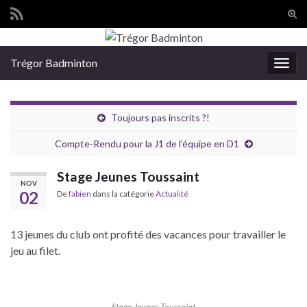
Tog
sear
Search for:
for
Trégor Badminton
Togg
navig
Toujours pas inscrits ?!
Compte-Rendu pour la J1 de l’équipe en D1
Stage Jeunes Toussaint
NOV
02
De
fabien
dans la catégorie
Actualité
13 jeunes du club ont profité des vacances pour travailler le
jeu au filet.
Stage Jeunes Toussaint